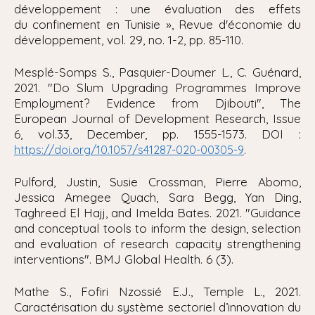
développement : une évaluation des effets
du confinement en Tunisie », Revue d'économie du
développement, vol. 29, no. 1-2, pp. 85-110.
Mesplé-Somps S., Pasquier-Doumer L., C. Guénard,
2021. "
Do Slum Upgrading Programmes Improve
Employment? Evidence from Djibouti", The
European Journal of Development Research
, Issue
6, vol.33, December, pp. 1555-1573. DOI :
.
https://doi.org/10.1057/s41287-020-00305-9
Pulford, Justin, Susie Crossman, Pierre Abomo,
Jessica Amegee Quach, Sara Begg, Yan Ding,
Taghreed El Hajj, and Imelda Bates. 2021. "
Guidance
and conceptual tools to inform the design, selection
and evaluation of research capacity strengthening
interventions
". BMJ Global Health. 6 (3).
Mathe S., Fofiri Nzossié E.J., Temple L., 2021.
Caractérisation du système sectoriel d’innovation du