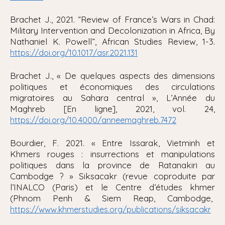
Brachet J., 2021. “
Review of France’s Wars in Chad:
Military Intervention and Decolonization in Africa, By
Nathaniel K. Powell”, African Studies Review
, 1-3.
https://doi.org/10.1017/asr.2021.131
Brachet J., « De quelques aspects des dimensions
politiques et économiques des circulations
migratoires au Sahara central », L’Année du
Maghreb [En ligne], 2021, vol. 24,
https://doi.org/10.4000/anneemaghreb.7472
Bourdier, F. 2021. « Entre Issarak, Vietminh et
Khmers rouges : insurrections et manipulations
politiques dans la province de Ratanakiri au
Cambodge ? » Siksacakr (revue coproduite par
l’INALCO (Paris) et le Centre d’études khmer
(Phnom Penh & Siem Reap, Cambodge,
https://www.khmerstudies.org/publications/siksacakr