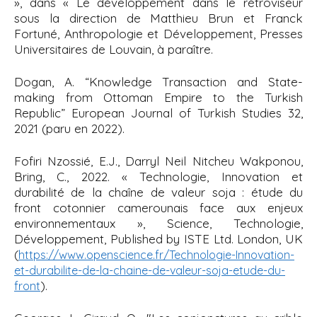
», dans « Le développement dans le rétroviseur
sous la direction de Matthieu Brun et Franck
Fortuné, Anthropologie et Développement, Presses
Universitaires de Louvain, à paraître.
Dogan, A. “
Knowledge Transaction and State-
making from Ottoman Empire to the Turkish
Republic” European Journal of Turkish Studies
32,
2021 (paru en 2022).
Fofiri Nzossié, E.J., Darryl Neil Nitcheu Wakponou,
Bring, C., 2022. « Technologie, Innovation et
durabilité de la chaîne de valeur soja : étude du
front cotonnier camerounais face aux enjeux
environnementaux », Science, Technologie,
Développement, Published by ISTE Ltd. London, UK
(
https://www.openscience.fr/Technologie-Innovation-
et-durabilite-de-la-chaine-de-valeur-soja-etude-du-
).
front