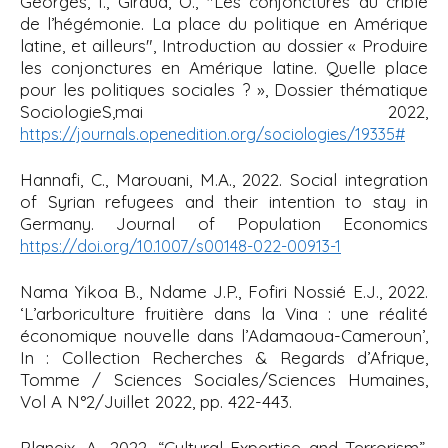
Georges, I., Giraud, O., "Les conjonctures au crible
de l’hégémonie. La place du politique en Amérique
latine, et ailleurs", Introduction au dossier « Produire
les conjonctures en Amérique latine. Quelle place
pour les politiques sociales ? », Dossier thématique
SociologieS,mai 2022,
https://journals.openedition.org/sociologies/19335#
Hannafi, C., Marouani, M.A., 2022.
Social integration
of Syrian refugees and their intention to stay in
Germany. Journal of Population Economics
https://doi.org/10.1007/s00148-022-00913-1
Nama Yikoa B., Ndame J.P., Fofiri Nossié E.J., 2022.
‘L’arboriculture fruitière dans la Vina : une réalité
économique nouvelle dans l’Adamaoua-Cameroun’,
In : Collection Recherches & Regards d’Afrique,
Tomme / Sciences Sociales/Sciences Humaines,
Vol A N°2/Juillet 2022, pp. 422-443.
Planeix, A., 2022, “
Cultural Expertise and Terrorism
”,