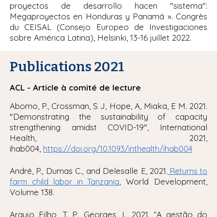
proyectos de desarrollo hacen "sistema":
Megaproyectos en Honduras y Panamá
». Congrès
du CEISAL
(Consejo Europeo de Investigaciones
sobre América Latina
), Helsinki, 13-16 juillet 2022.
Publications 2021
ACL - Article à comité de lecture
Abomo, P., Crossman, S J, Hope, A, Miaka, E M. 2021.
"
Demonstrating the sustainability of capacity
strengthening amidst COVID-19", International
Health
, 2021,
ihab004,
https://doi.org/10.1093/inthealth/ihab004
André, P., Dumas C., and Delesalle E, 2021.
Returns to
, World Development
,
farm child labor in Tanzania
Volume 138.
Araujo Filho, T. P., Georges, I., 2021. “A gestão do