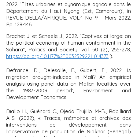
2022. ‘Elites urbaines et dynamique agricole dans le
Département du Haut-Nyong (Est, Cameroun)’, in
REVUE DELLA/AFRIQUE, VOL.4 No 9 - Mars 2022,
Pp. 128-146.
Brachet J. et Scheele J., 2022.
“Captives at large: on
the political economy of human containment in the
Sahara”, Politics and Society
, vol. 50 (2), 255-278,
).
https://doi.org/10.1177%2F00323292211014373
Defrance, D., Delesalle, E., Gubert, F., 2022.
Is
migration drought-induced in Mali? An empirical
analysis using panel data on Malian localities over
the 1987-2009 period', Environment and
Development Economics
Diallo H., Guénard C., Ojeda Trujillo M-B., Robilliard
A-S. (2022), « Traces, mémoires et archives des
interventions de développement dans
l’observatoire de population de Niakhar (Sénégal)