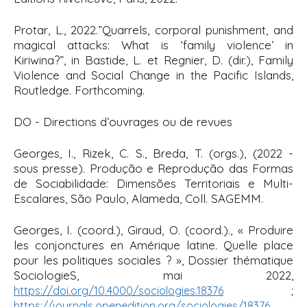
Protar, L., 2022.”
Quarrels, corporal punishment, and
magical attacks: What is ‘family violence’ in
Kiriwina?
”, in Bastide, L. et Regnier, D. (dir.),
Family
Violence and Social Change in the Pacific Islands
,
Routledge. Forthcoming.
DO - Directions d’ouvrages ou de revues
Georges, I., Rizek, C. S., Breda, T. (orgs.), (2022 -
sous presse). Produção e Reprodução das Formas
de Sociabilidade: Dimensões Territoriais e Multi-
Escalares, São Paulo, Alameda, Coll. SAGEMM.
Georges, I. (coord.), Giraud, O. (coord.)., « Produire
les conjonctures en Amérique latine. Quelle place
pour les politiques sociales ? », Dossier thématique
SociologieS, mai 2022,
;
https://doi.org/10.4000/sociologies.18376
https://journals.openedition.org/sociologies/18376