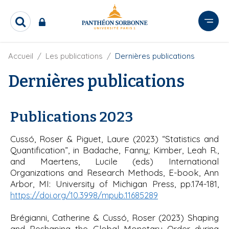
A
l
R
l
e
e
c
r
F
Accueil
Les publications
Dernières publications
h
i
e
a
l
Dernières publications
r
u
d
c
c
'
h
o
A
e
Publications 2023
r
n
r
i
t
a
Cussó, Roser & Piguet, Laure (2023) “
Statistics and
e
n
Quantification
”, in Badache, Fanny; Kimber, Leah R.,
e
n
and Maertens, Lucile (eds)
International
u
Organizations and Research Methods, E-book, Ann
p
Arbor, MI: University of Michigan Press
, pp.174-181,
r
https://doi.org/10.3998/mpub.11685289
i
n
Brégianni, Catherine & Cussó, Roser (2023)
Shaping
c
and Reshaping the Global Monetary Order during