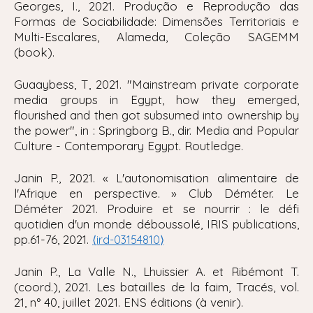
Georges, I., 2021. Produção e Reprodução das
Formas de Sociabilidade: Dimensões Territoriais e
Multi-Escalares, Alameda, Coleção SAGEMM
(book).
Guaaybess, T, 2021. "
Mainstream private corporate
media groups in Egypt, how they emerged,
flourished and then got subsumed into ownership by
the power
", in : Springborg B., dir. Media and Popular
Culture - Contemporary Egypt. Routledge.
Janin P., 2021. « L'autonomisation alimentaire de
l'Afrique en perspective. » Club Déméter. Le
Déméter 2021. Produire et se nourrir : le défi
quotidien d'un monde déboussolé, IRIS publications,
pp.61-76, 2021.
⟨
ird-03154810
⟩
Janin P., La Valle N., Lhuissier A. et Ribémont T.
(coord.), 2021. Les batailles de la faim, Tracés, vol.
21, n° 40, juillet 2021. ENS éditions (à venir).