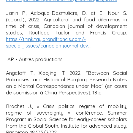
Janin P., Acloque-Desmuliers, D. et El Nour S.
(coord.), 2022.
Agricultural and food dilemmas in
time of crisis, Canadian journal of development
studies, Routlede Taylor and Francis Group
.
https://think.taylorandfrancis.com/-
.
special_issues/canadian-journal-dev…
AP - Autres productions
Angeloff T, Xiaojing, T. 2022. "
Between Social
Palimpsest and Historical Burglary. Research Notes
on a Marital Correspondence under Mao
" (en cours
de soumission à China Perspectives), 18 p.
Brachet J., «
Crisis politics: regime of mobility,
regime of sovereignty », conférence, Summer
Program in Social Science for early-career scholars
from the Global South, Institute for advanced study
,
Princeton, 18/03/2022.