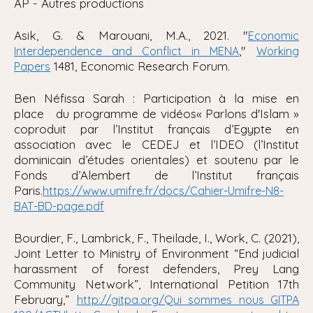
AP - Autres productions
Asik, G. & Marouani, M.A., 2021. "
Economic
,"
Interdependence and Conflict in MENA
Working
1481, Economic Research Forum.
Papers
Ben Néfissa Sarah : Participation à la mise en
place du programme de vidéos« Parlons d'Islam »
coproduit par l’Institut français d’Egypte en
association avec le CEDEJ et l’IDEO (l’Institut
dominicain d’études orientales) et soutenu par le
Fonds d’Alembert de l’Institut français
Paris.
https://www.umifre.fr/docs/Cahier-Umifre-N8-
BAT-BD-page.pdf
Bourdier, F., Lambrick, F., Theilade, I., Work, C. (2021),
Joint Letter to Ministry of Environment “End judicial
harassment of forest defenders, Prey Lang
Community Network”, International Petition
17th
February,”
http://gitpa.org/Qui sommes nous GITPA