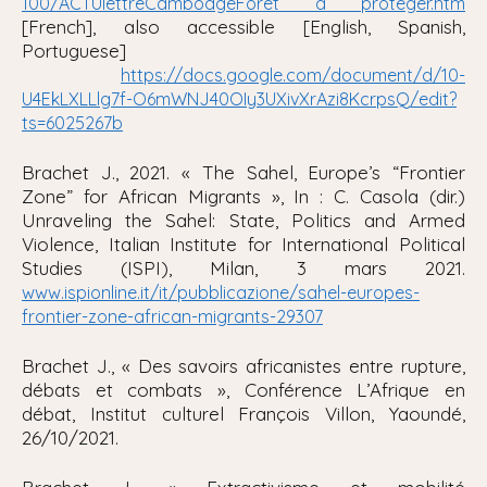
100/ACTUlettreCambodgeForet a proteger.htm
[French], also accessible [English, Spanish,
Portuguese]
https://docs.google.com/document/d/10-
U4EkLXLLlg7f-O6mWNJ40OIy3UXivXrAzi8KcrpsQ/edit?
ts=6025267b
Brachet J., 2021. «
The Sahel, Europe’s “Frontier
Zone” for African Migrants
», In : C. Casola (dir.)
Unraveling the Sahel: State, Politics and Armed
Violence, Italian Institute for International Political
Studies
(ISPI), Milan, 3 mars 2021.
www.ispionline.it/it/pubblicazione/sahel-europes-
frontier-zone-african-migrants-29307
Brachet J., « Des savoirs africanistes entre rupture,
débats et combats », Conférence L’Afrique en
débat, Institut culturel François Villon, Yaoundé,
26/10/2021.