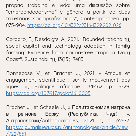
próprio trabalho e vida: uma discussão sobre
“empreendedorismo” e gênero a partir de duas
trajetórias socioprofissionais”, Contemporânea, pp.
875-904.
https://doi.org/10.4322/2316-1329.2021026
Cordaro, F., Desdoigts, A., 2021. "
Bounded rationality,
social capital and technology adoption in family
farming: Evidence from cocoa-tree crops in Ivory
Coast". Sustainability
, 13(13), 7483
Bonnecase V., et Brachet J., 2021. « Afrique et
engagement scientifique : sur le mouvement des
lignes », Politique africaine, 161-162, p. 5-29.
https://doi.org/10.3917/polaf.161.0005
Brachet J., et Scheele J., « Политэкономия натрона
в регионе Борку (Республика Чад) »,
Антропологии/Anthropologies, 2021, 1, p. 62-77.
https://journals.iea.ras.ru/anthropologies/article/view
/722/851