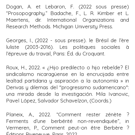
Dogan, A. et Lebaron, F. (2022 sous presse)
“
Prosopography
.” Badache, F., L. R. Kimber et L.
Maertens, dir.
International Organizations and
Research Methods. Michigan University Press
.
Georges, I., (2022 - sous presse). le Brésil de l’ère
luliste (2003-2016). Les politiques sociales à
l’épreuve du travail, Paris: Éd. du Croquant.
Roux, H., 2022. «
¿Hijo predilecto o hijo rebelde? El
sindicalismo nicaragüense en la encrucijada entre
lealtad partidaria y aspiración a la autonomía » in
Derivas y dilemas del "progresismo sudamericano":
una mirada desde la investigación
. Mila Ivanovic,
Pavel López, Salvador Schavelzon, (Coords.)
Planeix, A., 2022. “Comment rester zénète ?
Ferments d’une berbérité non-revendiquée”, in
Vermeren, P., Comment peut-on être Berbère ?
Éditions Riveneuve, Paris, 2022.