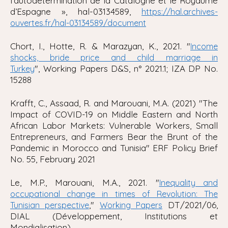
l’autodétermination de la Catalogne et le Royaume
d’Espagne », hal-03134589,
https://hal.archives-
ouvertes.fr/hal-03134589/document
Chort, I., Hotte, R. & Marazyan, K., 2021. "
Income
shocks, bride price and child marriage in
",
Working Papers
D&S, n° 2021.1; IZA DP No.
Turkey
15288
Krafft, C., Assaad, R. and Marouani, M.A. (2021) "
The
Impact of COVID-19 on Middle Eastern and North
African Labor Markets: Vulnerable Workers, Small
Entrepreneurs, and Farmers Bear the Brunt of the
Pandemic in Morocco and Tunisia" ERF Policy Brief
No. 55, February 2021
Le, M.P., Marouani, M.A., 2021. "
Inequality and
occupational change in times of Revolution: The
,"
DT/2021/06,
Tunisian perspective
Working Papers
DIAL (Développement, Institutions et
Mondialisation).