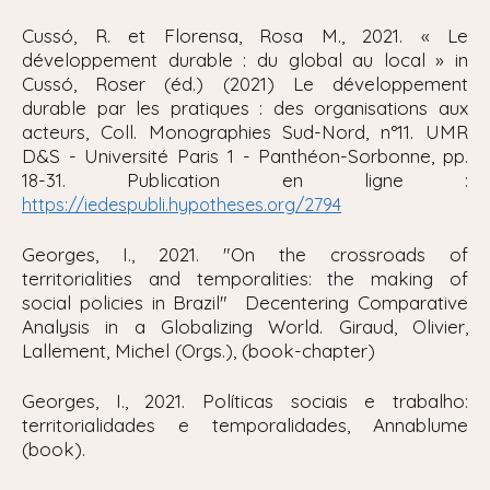
Cussó, R. et Florensa, Rosa M., 2021. « Le
développement durable : du global au local » in
Cussó, Roser (éd.) (2021) Le développement
durable par les pratiques : des organisations aux
acteurs, Coll. Monographies Sud-Nord, n°11. UMR
D&S - Université Paris 1 - Panthéon-Sorbonne, pp.
18-31. Publication en ligne :
https://iedespubli.hypotheses.org/2794
Georges, I., 2021. "
On the crossroads of
territorialities and temporalities: the making of
social policies in Brazil" Decentering Comparative
Analysis in a Globalizing World. Giraud, Olivier,
Lallement, Michel (Orgs.), (book-chapter)
Georges, I., 2021. Políticas sociais e trabalho:
territorialidades e temporalidades, Annablume
(book).