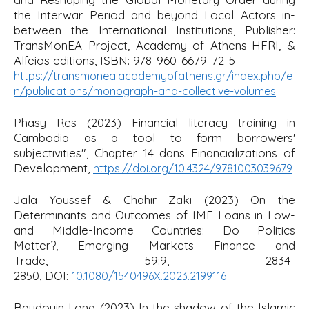
i
the Interwar Period and beyond Local Actors in-
between the International Institutions, Publisher:
p
TransMonEA Project, Academy of Athens-HFRI, &
a
Alfeios editions
, ISBN: 978-960-6679-72-5
l
https://transmonea.academyofathens.gr/index.php/e
n/publications/monograph-and-collective-volumes
Phasy Res (2023)
Financial literacy training in
Cambodia as a tool to form borrowers'
subjectivities", Chapter 14 dans Financializations of
Development
,
https://doi.org/10.4324/9781003039679
Jala Youssef & Chahir Zaki (2023)
On the
Determinants and Outcomes of IMF Loans in Low-
and Middle-Income Countries: Do Politics
Matter?, Emerging Markets Finance and
Trade
, 59:9, 2834-
2850, DOI:
10.1080/1540496X.2023.2199116
Baudouin Long (2023)
In the shadow of the Islamic